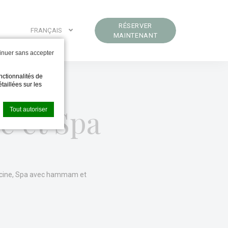
RÉSERVER
FRANÇAIS
MAINTENANT
inuer sans accepter
nctionnalités de
taillées sur les
e et Spa
Tout autoriser
pour améliorer
iscine, Spa avec hammam et
autoriser.