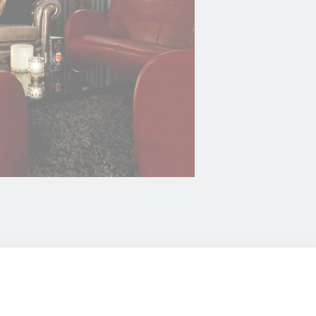
l'utilisateur
Durée
2 ans
2 ans
2 ans
afin de suivre