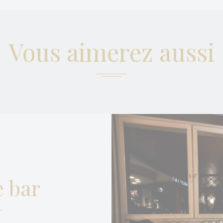
essaires permettent au site internet de se comporter correctement en permettant d
 de base telles que les connexions aux zones privées ou la navigation sur le site.
 cookies de ce type.
Vous aimerez aussi
érences
préférence permettent de sauvegarder les préférences de l'utilisateur pour la proch
rraient contenir la langue de l'utilisateur.
Nom
Fournisseur
Objectif
nsentID
D-edge Cookie
Remember user's consent on Cookies and
Consent
consent Identifier.
nsentDeleteKey
D-edge Cookie
Remember user's consent on Cookies and
Consent
consent Identifier.
esp
D-edge Cookie
Remember user's consent on Cookies and
Consent
consent Identifier.
onsent
D-edge Cookie
Remember user's consent on Cookies and
 bar
Consent
consent Identifier.
w_consent
D-edge Cookie
Remember user's consent on Cookies and
Consent
consent Identifier.