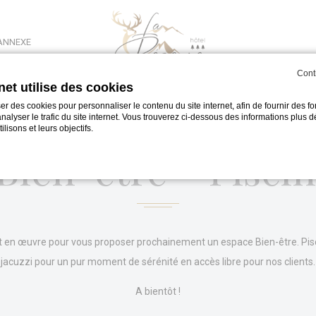
’ANNEXE
Cont
rnet utilise des cookies
er des cookies pour personnaliser le contenu du site internet, afin de fournir des fo
scine et Spa
alyser le trafic du site internet. Vous trouverez ci-dessous des informations plus dé
lisons et leurs objectifs.
Bien-être – Piscin
okie par
d-edge Macaron CMP
. Dernière mise à jour: 2023-11-20.
es cookies?
 de petits morceaux d'informations textuelles qui sont utilisés par le site internet 
ut en œuvre pour vous proposer prochainement un espace Bien-être. P
lisateur. Acceptez tous les cookies ou choisissez les catégories que vous souhaitez 
jacuzzi pour un pur moment de sérénité en accès libre pour nos clients.
okies
A bientôt !
ssaire