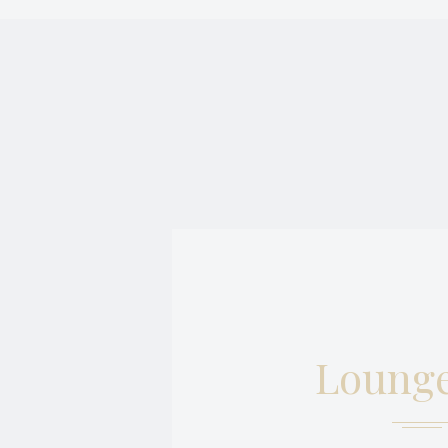
Les cookies néc
fonctionnalités
Il n'y a pas de
Préf
Les cookies de 
exemple, ils pou
_deCookiesCo
_deCookiesCo
_deCountryR
_deCookiesC
Lounge
fb_cookie_la