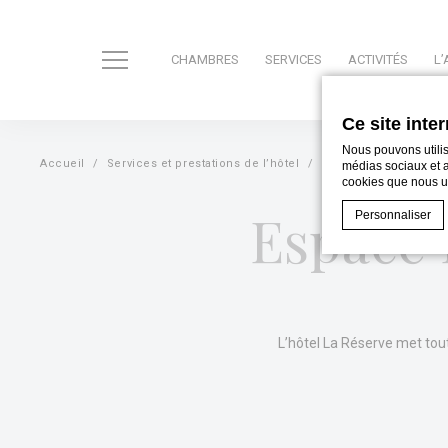
CHAMBRES
SERVICES
ACTIVITÉS
L
Ce site inte
Nous pouvons utilis
Accueil
Services et prestations de l’hôtel
Espace Bien-être – Pi
médias sociaux et an
cookies que nous uti
Espace 
Personnaliser
Déclaration de co
Que sont l
Les cookies sont
L’hôtel La Réserve met to
l'expérience uti
relative aux co
Néce