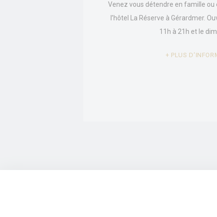
Venez vous détendre en famille ou 
l’hôtel La Réserve à Gérardmer. Ou
Stati
11h à 21h et le d
Les cookies de c
dans le but d'an
PLUS D’INFOR
Nom
_ga_MBVJ3V
_ga
_ga_CMJG3Z
Marke
Les cookies mark
son comportemen
Donné