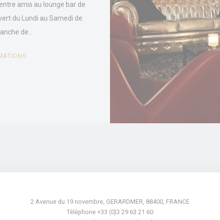
entre amis au lounge bar de
vert du Lundi au Samedi de
stiques
imanche de…
e type sont utilisés pour collecter des informations sur le parcours de navigation de 
alyser les statistiques de manière agrégée afin d'améliorer le site internet.
MATIONS
Fournisseur
Objectif
J6P4
Google
Google Analytics allows user tracking to enhance the website
Analytics
performance and experience
Google
Google Analytics allows user tracking to enhance the website
Analytics
performance and experience
E5EE
Google
Google Analytics allows user tracking to enhance the website
Analytics
performance and experience
ting et publicités
eting seront principalement utilisés par des tiers pour créer un profil d'utilisateur 
t et ses habitudes sur le Web à des fins de marketing.
2 Avenue du 19 novembre
,
GERARDMER
,
88400
,
FRANCE
Téléphone +33 (0)3 29 63 21 60
es des utilisateurs publicitaires