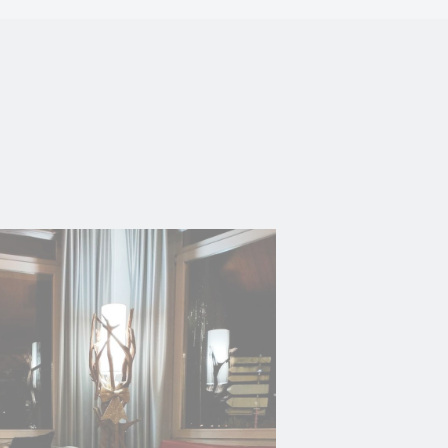
es
aine visite. Par
Durée
Session
Session
Session
Session
Session