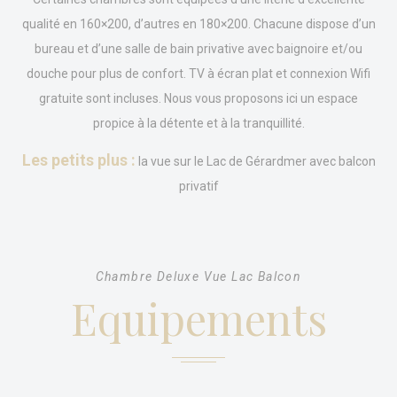
Que sont les cookies?
qualité en 160×200, d’autres en 180×200. Chacune dispose d’un
Les cookies sont de petits morceaux d'informations
bureau et d’une salle de bain privative avec baignoire et/ou
textuelles qui sont utilisés par le site internet pour améliorer
douche pour plus de confort. TV à écran plat et connexion Wifi
l'expérience utilisateur. Acceptez tous les cookies ou
choisissez les catégories que vous souhaitez autoriser.
gratuite sont incluses. Nous vous proposons ici un espace
relative aux cookies
propice à la détente et à la tranquillité.
Nécessaire
Les petits plus :
la vue sur le Lac de Gérardmer avec balcon
privatif
Les cookies nécessaires permettent au site internet de se
comporter correctement en permettant des fonctionnalités
de base telles que les connexions aux zones privées ou la
navigation sur le site.
Il n'y a pas de cookies de ce type.
Chambre Deluxe Vue Lac Balcon
Equipements
Préférences
Les cookies de préférence permettent de sauvegarder les
préférences de l'utilisateur pour la prochaine visite. Par
exemple, ils pourraient contenir la langue de l'utilisateur.
Nom
Fournisseur
Objectif