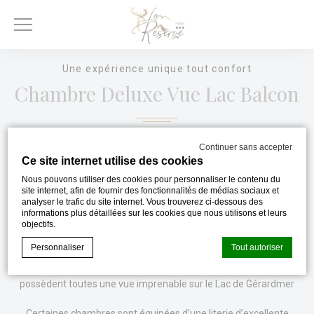
Une expérience unique tout confort
Chambre Deluxe Vue Lac Balcon
Continuer sans accepter
Idéales pour un séjour seul ou à deux, nos chambres Deluxe vue
Ce site internet utilise des cookies
sur le Lac avec balcon, vous proposent une expérience unique
Nous pouvons utiliser des cookies pour personnaliser le contenu du
site internet, afin de fournir des fonctionnalités de médias sociaux et
de détente et de bien-être.
analyser le trafic du site internet. Vous trouverez ci-dessous des
informations plus détaillées sur les cookies que nous utilisons et leurs
objectifs.
Spacieuses de 21 m² aménagées dans un style design et
moderne, les chambres de cette catégorie sont situées au 1er et
Personnaliser
Tout autoriser
au 2ème étage de l’hôtel qui sont desservis par un ascenseur, et
possèdent toutes une vue imprenable sur le Lac de Gérardmer
Déclaration de cookie par
d-edge Macaron CMP
. Dernière mise à
Certaines chambres sont équipées d’une literie d’excellente
jour: 2023-11-20.