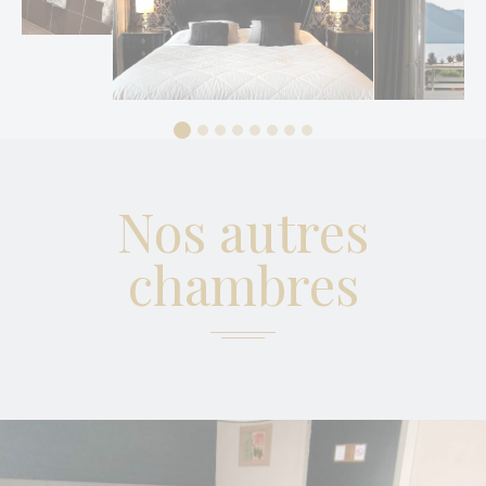
Marketing et publicités
Les cookies marketing seront principalement utilisés par
des tiers pour créer un profil d'utilisateur afin de suivre son
comportement et ses habitudes sur le Web à des fins de
marketing.
Nos autres
Données des utilisateurs publicitaires
Donnez votre consentement pour l'envoi de données
chambres
utilisateur liées à la publicité à Google.
Annonces personnalisées
Donner le consentement à des tiers pour la publicité
personnalisée
Confirmer la sélection
Moins de détails