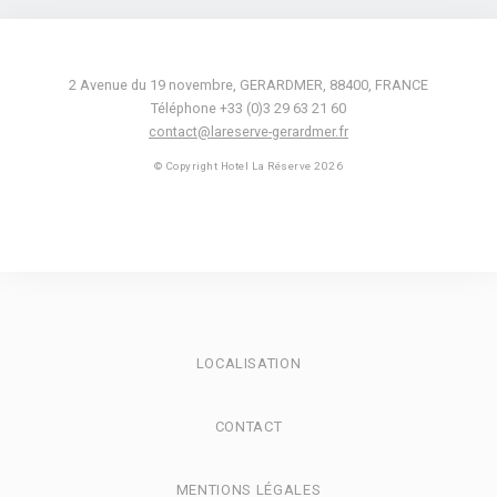
afin d'améliorer le site internet.
Nom
Fournisseur
Objectif
Durée
_ga_MBVJ3VJ6P4
Google
Google Analytics
2 ans
2 Avenue du 19 novembre
,
GERARDMER
,
88400
,
FRANCE
Analytics
allows user tracking
Téléphone +33 (0)3 29 63 21 60
to enhance the
website
contact@lareserve-gerardmer.fr
performance and
experience
© Copyright Hotel La Réserve 2026
_ga
Google
Google Analytics
2 ans
Analytics
allows user tracking
to enhance the
website
performance and
experience
_ga_CMJG3ZE5EE
Google
Google Analytics
2 ans
Analytics
allows user tracking
to enhance the
LOCALISATION
website
performance and
experience
CONTACT
Marketing et publicités
MENTIONS LÉGALES