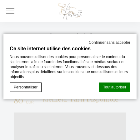
Offres spéciales
Continuer sans accepter
Ce site internet utilise des cookies
Nous pouvons utiliser des cookies pour personnaliser le contenu du
site internet, afin de fournir des fonctionnalités de médias sociaux et
analyser le trafic du site internet. Vous trouverez ci-dessous des
informations plus détaillées sur les cookies que nous utilisons et leurs
objectifs.
Personnaliser
Tout autoriser
A PARTIR DE
80
Meilleur Tarif Disponible
EUR
RÉSERVER MAINTENANT
Déclaration de cookie par
d-edge Macaron CMP
. Dernière mise à
jour: 2023-11-20.
Que sont les cookies?
Les cookies sont de petits morceaux d'informations
textuelles qui sont utilisés par le site internet pour améliorer